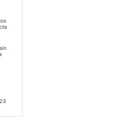
tos
cta
sin
a
023