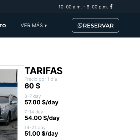
10: 00 a.m. - 6: 00 p.m.
RESERVAR
VER MÁS ▾
TO
TARIFAS
Precio por 1 día
60 $
3-7 day
57.00 $/day
7-14 day
54.00 $/day
14-21 day
51.00 $/day