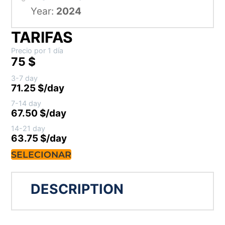
Year:
2024
TARIFAS
Precio por 1 día
75 $
3-7 day
71.25 $/day
7-14 day
67.50 $/day
14-21 day
63.75 $/day
SELECIONAR
DESCRIPTION