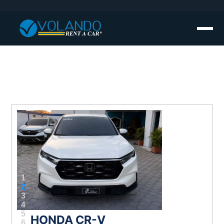
1
2
3
4
5
HONDA CR-V
6