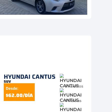
HYUNDAI CANTUS
SUV
5 Asientos
Desde:
$62.00/DÍA
4 Maletas