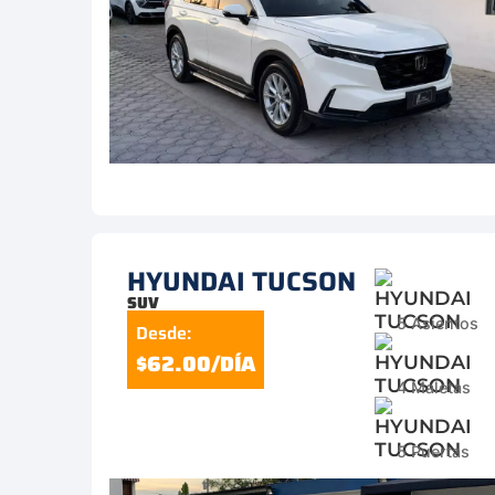
HYUNDAI TUCSON
SUV
5 Asientos
Desde:
$62.00/DÍA
4 Maletas
5 Puertas