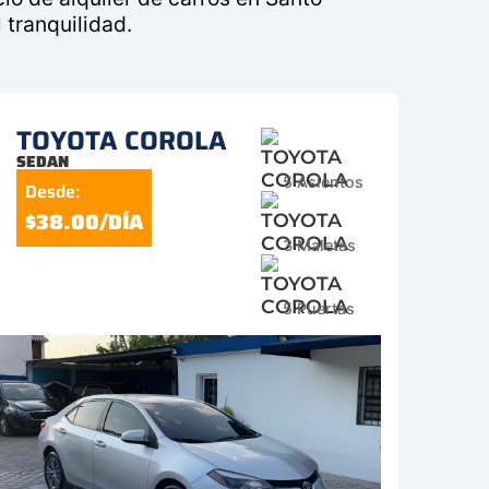
 tranquilidad.
TOYOTA COROLA
SEDAN
5 Asientos
Desde:
$38.00/DÍA
3 Maletas
5 Puertas