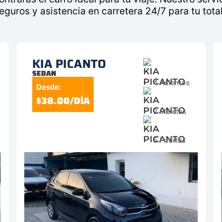
uros y asistencia en carretera 24/7 para tu total
KIA PICANTO
SEDAN
4 Asientos
Desde:
$38.00/DÍA
2 Maletas
5 Puertas