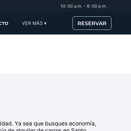
10: 00 a.m. - 6: 00 p.m.
RESERVAR
VER MÁS ▾
CTO
lidad. Ya sea que busques economía,
cio de alquiler de carros en Santo