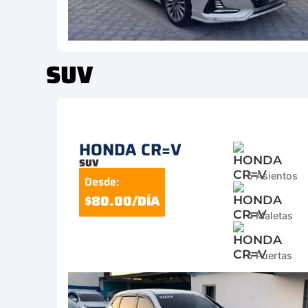
SUV
HONDA CR=V
SUV
5 Asientos
Desde:
$80.00/DÍA
4 Maletas
5 Puertas