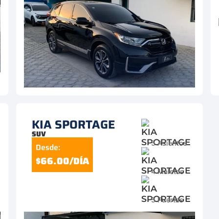
KIA SPORTAGE
SUV
5 Asientos
Desde:
$66.00/DÍA
4 Maletas
5 Puertas