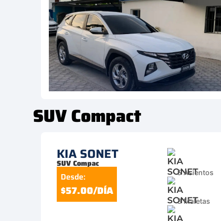
SUV Compact
KIA SONET
SUV Compac
5 Asientos
Desde:
$57.00/DÍA
3 Maletas