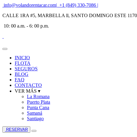
info@volandorentacar.com
|
+1 (849) 330-7086
|
CALLE 1RA #5, MARBELLA ll, SANTO DOMINGO ESTE 117
10: 00 a.m. - 6: 00 p.m.
INICIO
FLOTA
SEGUROS
BLOG
FAQ
CONTACTO
VER MÁS ▾
La Romana
Puerto Plata
Punta Cana
Samaná
Santiago
RESERVAR